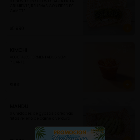
6 UNDS. DE ROLLITOS DE ALGA FRITA 
CRUJIENTE, RELLENAS CON FIDEO DE 
CAMOTE
$5.990
KIMCHI
VEGETALES FERMENTADOS SEMI-
PICANTE
$990
MANDU
6 unidades de gyosas coreanas 
fritas relleno de carne o verdura