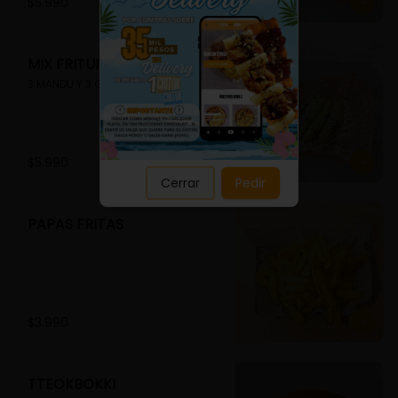
Close
$5.990
MIX FRITURA
3 MANDU Y 3 GUIMMARI
$5.990
Cerrar
Pedir
PAPAS FRITAS
$3.990
TTEOKBOKKI