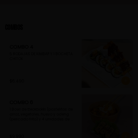
Combos
COMBO 4
5 RODAJAS DE KIMBAP Y 1 BOCHETA 
CHITOK
$6.490
COMBO 6
1 Bowl de tteokbokki (pastelitos de 
arroz, vegetales, huevo y odeng 
(pescado frito) y 4 unidades de 
guimmari (rollitos de alga fritas, 
rellenas con fideos de camote)
$9.990