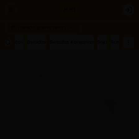
Abrir menu de navegación
Logi
¿Dónde quieres pedir?
ñamientos
Bebidas
Bebidas Koreanas
Soju
Bar