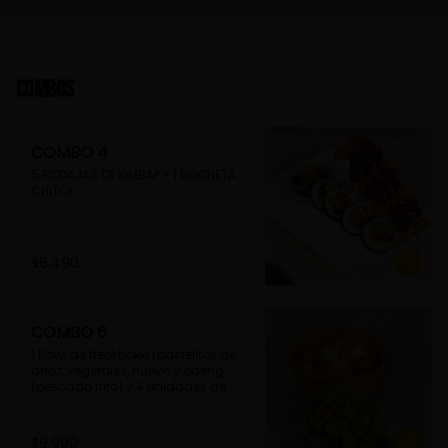
Combos
COMBO 4
5 RODAJAS DE KIMBAP Y 1 BOCHETA 
CHITOK
$6.490
COMBO 6
1 Bowl de tteokbokki (pastelitos de 
arroz, vegetales, huevo y odeng 
(pescado frito) y 4 unidades de 
guimmari (rollitos de alga fritas, 
rellenas con fideos de camote)
$9.990