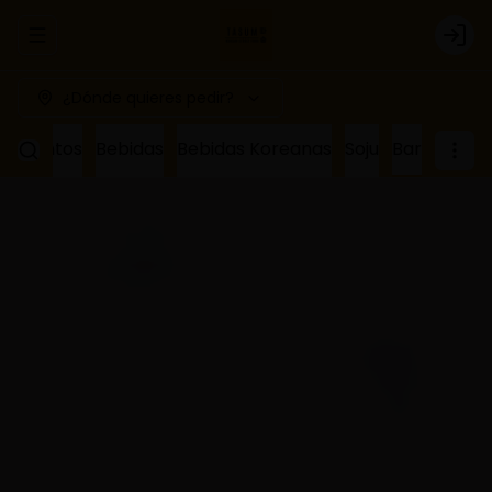
Abrir menu de navegación
Logi
¿Dónde quieres pedir?
ñamientos
Bebidas
Bebidas Koreanas
Soju
Bar