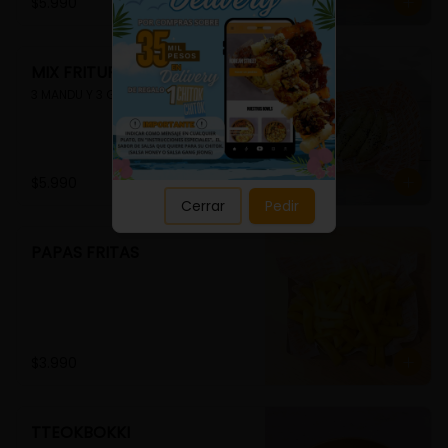
Close
$5.990
MIX FRITURA
3 MANDU Y 3 GUIMMARI
$5.990
Cerrar
Pedir
PAPAS FRITAS
$3.990
TTEOKBOKKI