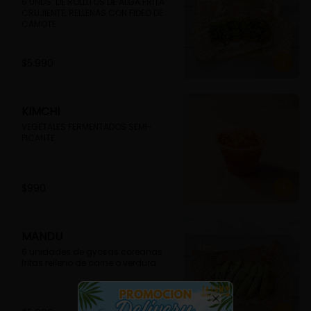
6 UNDS. DE ROLLITOS DE ALGA FRITA 
CRUJIENTE, RELLENAS CON FIDEO DE 
CAMOTE
$5.990
KIMCHI
VEGETALES FERMENTADOS SEMI-
PICANTE
$990
MANDU
6 unidades de gyosas coreanas 
fritas relleno de carne o verdura