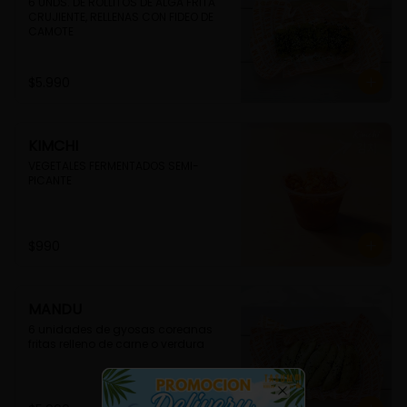
6 UNDS. DE ROLLITOS DE ALGA FRITA 
CRUJIENTE, RELLENAS CON FIDEO DE 
CAMOTE
$5.990
KIMCHI
VEGETALES FERMENTADOS SEMI-
PICANTE
$990
MANDU
6 unidades de gyosas coreanas 
fritas relleno de carne o verdura