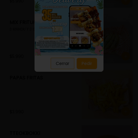
Close
$5.990
MIX FRITURA
3 MANDU Y 3 GUIMMARI
$5.990
Cerrar
Pedir
PAPAS FRITAS
$3.990
TTEOKBOKKI