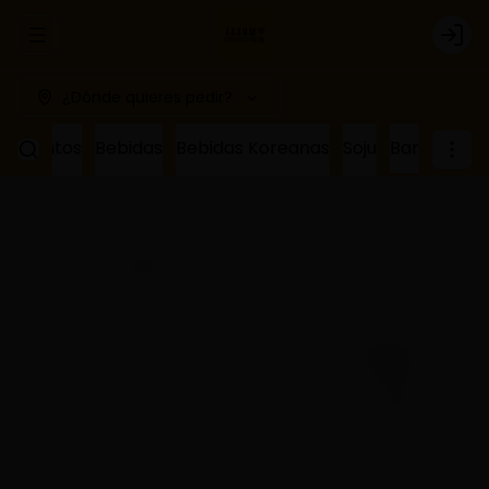
Abrir menu de navegación
Logi
¿Dónde quieres pedir?
ñamientos
Bebidas
Bebidas Koreanas
Soju
Bar