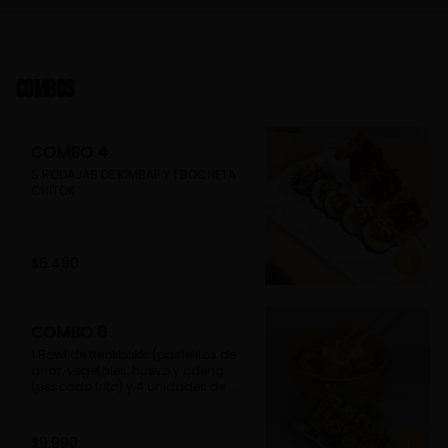
Combos
COMBO 4
5 RODAJAS DE KIMBAP Y 1 BOCHETA 
CHITOK
$6.490
COMBO 6
1 Bowl de tteokbokki (pastelitos de 
arroz, vegetales, huevo y odeng 
(pescado frito) y 4 unidades de 
guimmari (rollitos de alga fritas, 
rellenas con fideos de camote)
$9.990