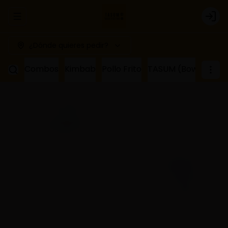
Abrir menu de navegación
Logi
¿Dónde quieres pedir?
Combos
Kimbab
Pollo Frito
TASUM (Bowl de ar