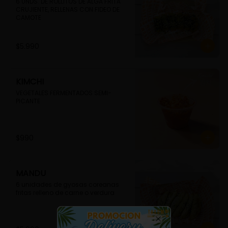
6 UNDS. DE ROLLITOS DE ALGA FRITA 
CRUJIENTE, RELLENAS CON FIDEO DE 
CAMOTE
$5.990
KIMCHI
VEGETALES FERMENTADOS SEMI-
PICANTE
$990
MANDU
6 unidades de gyosas coreanas 
fritas relleno de carne o verdura