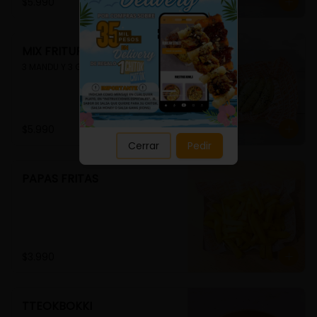
Close
$5.990
MIX FRITURA
3 MANDU Y 3 GUIMMARI
$5.990
Cerrar
Pedir
PAPAS FRITAS
$3.990
TTEOKBOKKI