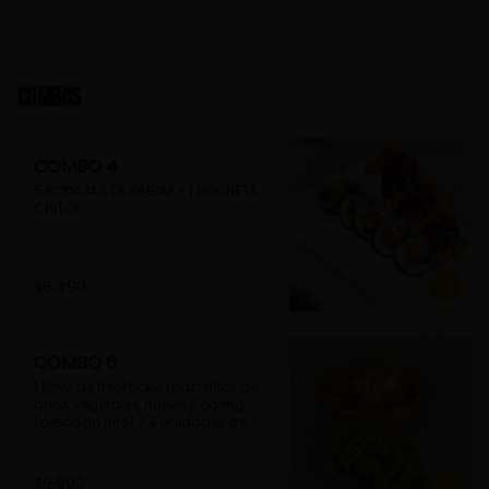
Combos
COMBO 4
5 RODAJAS DE KIMBAP Y 1 BOCHETA 
CHITOK
$6.490
COMBO 6
1 Bowl de tteokbokki (pastelitos de 
arroz, vegetales, huevo y odeng 
(pescado frito) y 4 unidades de 
guimmari (rollitos de alga fritas, 
rellenas con fideos de camote)
$9.990