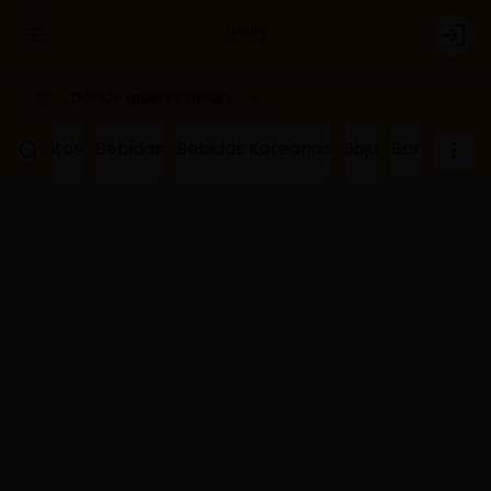
Abrir menu de navegación
Logi
¿Dónde quieres pedir?
ñamientos
Bebidas
Bebidas Koreanas
Soju
Bar