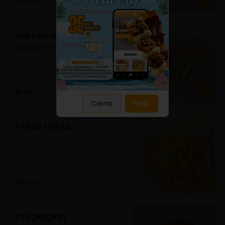
Close
$5.990
MIX FRITURA
3 MANDU Y 3 GUIMMARI
$5.990
Cerrar
Pedir
PAPAS FRITAS
$3.990
TTEOKBOKKI