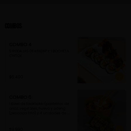
Combos
COMBO 4
5 RODAJAS DE KIMBAP Y 1 BOCHETA 
CHITOK
$6.490
COMBO 6
1 Bowl de tteokbokki (pastelitos de 
arroz, vegetales, huevo y odeng 
(pescado frito) y 4 unidades de 
guimmari (rollitos de alga fritas, 
rellenas con fideos de camote)
$9.990