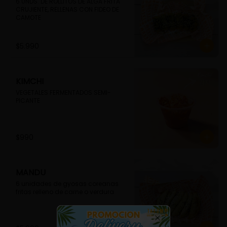
6 UNDS. DE ROLLITOS DE ALGA FRITA 
CRUJIENTE, RELLENAS CON FIDEO DE 
CAMOTE
$5.990
KIMCHI
VEGETALES FERMENTADOS SEMI-
PICANTE
$990
MANDU
6 unidades de gyosas coreanas 
fritas relleno de carne o verdura