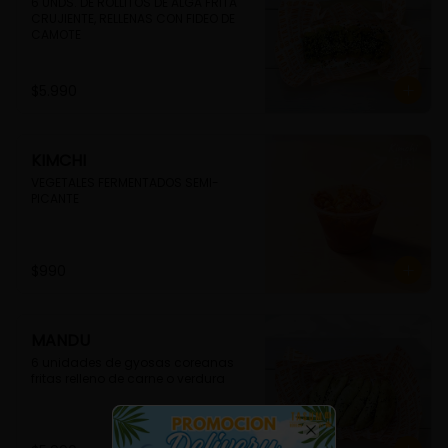
6 UNDS. DE ROLLITOS DE ALGA FRITA 
CRUJIENTE, RELLENAS CON FIDEO DE 
CAMOTE
$5.990
KIMCHI
VEGETALES FERMENTADOS SEMI-
PICANTE
$990
MANDU
6 unidades de gyosas coreanas 
fritas relleno de carne o verdura