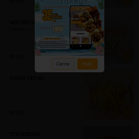
Close
$5.990
MIX FRITURA
3 MANDU Y 3 GUIMMARI
$5.990
Cerrar
Pedir
PAPAS FRITAS
$3.990
TTEOKBOKKI