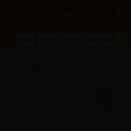
Abrir menu de navegación
Logi
¿Dónde quieres pedir?
Combos
Kimbab
Pollo Frito
TASUM (Bowl de ar