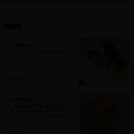
Combos
COMBO 4
5 RODAJAS DE KIMBAP Y 1 BOCHETA 
CHITOK
$6.490
COMBO 6
1 Bowl de tteokbokki (pastelitos de 
arroz, vegetales, huevo y odeng 
(pescado frito) y 4 unidades de 
guimmari (rollitos de alga fritas, 
rellenas con fideos de camote)
$9.990