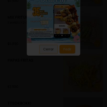
Close
$5.990
MIX FRITURA
3 MANDU Y 3 GUIMMARI
$5.990
Cerrar
Pedir
PAPAS FRITAS
$3.990
TTEOKBOKKI