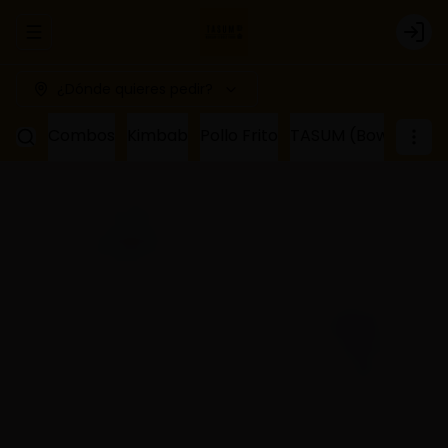
Abrir menu de navegación
Logi
¿Dónde quieres pedir?
Combos
Kimbab
Pollo Frito
TASUM (Bowl de ar