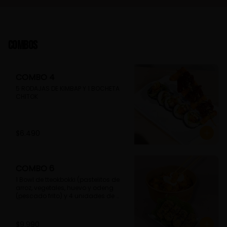
Combos
COMBO 4
5 RODAJAS DE KIMBAP Y 1 BOCHETA 
CHITOK
$6.490
COMBO 6
1 Bowl de tteokbokki (pastelitos de 
arroz, vegetales, huevo y odeng 
(pescado frito) y 4 unidades de 
guimmari (rollitos de alga fritas, 
rellenas con fideos de camote)
$9.990