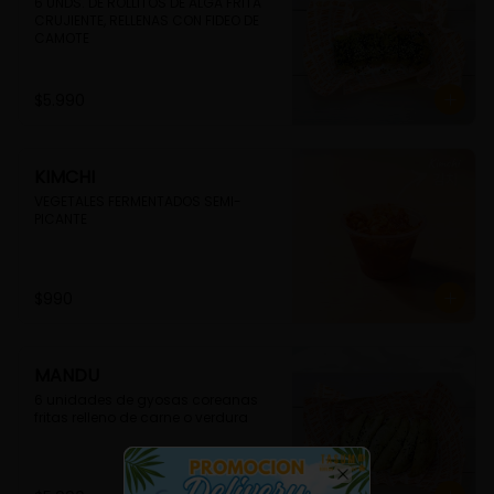
6 UNDS. DE ROLLITOS DE ALGA FRITA 
CRUJIENTE, RELLENAS CON FIDEO DE 
CAMOTE
$5.990
KIMCHI
VEGETALES FERMENTADOS SEMI-
PICANTE
$990
MANDU
6 unidades de gyosas coreanas 
fritas relleno de carne o verdura