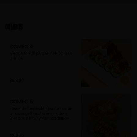
Combos
COMBO 4
5 RODAJAS DE KIMBAP Y 1 BOCHETA 
CHITOK
$6.490
COMBO 6
1 Bowl de tteokbokki (pastelitos de 
arroz, vegetales, huevo y odeng 
(pescado frito) y 4 unidades de 
guimmari (rollitos de alga fritas, 
rellenas con fideos de camote)
$9.990