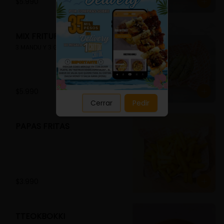
Close
$5.990
MIX FRITURA
3 MANDU Y 3 GUIMMARI
$5.990
Cerrar
Pedir
PAPAS FRITAS
$3.990
TTEOKBOKKI