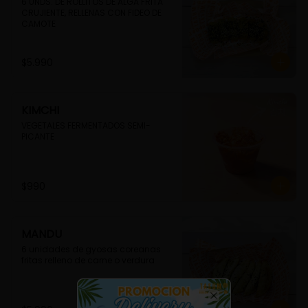
6 UNDS. DE ROLLITOS DE ALGA FRITA 
CRUJIENTE, RELLENAS CON FIDEO DE 
CAMOTE
$5.990
KIMCHI
VEGETALES FERMENTADOS SEMI-
PICANTE
$990
MANDU
6 unidades de gyosas coreanas 
fritas relleno de carne o verdura