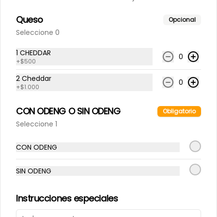
Queso
Opcional
Seleccione 0
1 CHEDDAR
0
+
$500
2 Cheddar
0
Conócenos
+
$1.000
CON ODENG O SIN ODENG
Despacho
Obligatorio
Términos y condiciones
Seleccione 1
Política de privacidad
CON ODENG
Redes sociales
SIN ODENG
Instagram
Instrucciones especiales
Mi cuenta