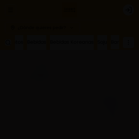
Abrir menu de navegación
Logi
¿Dónde quieres pedir?
ñamientos
Bebidas
Bebidas Koreanas
Soju
Bar