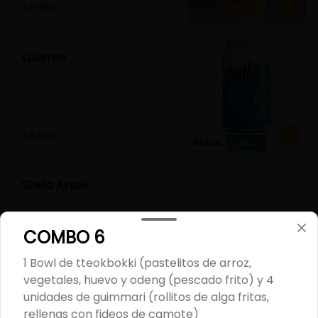
$7.990
Quilmes
$2.490
Stella Artois
COMBO 6
1 Bowl de tteokbokki (pastelitos de arroz,
$2.490
vegetales, huevo y odeng (pescado frito) y 4
unidades de guimmari (rollitos de alga fritas,
rellenas con fideos de camote)