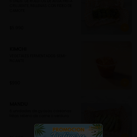
6 UNDS. DE ROLLITOS DE ALGA FRITA 
CRUJIENTE, RELLENAS CON FIDEO DE 
CAMOTE
$5.990
KIMCHI
VEGETALES FERMENTADOS SEMI-
PICANTE
$990
MANDU
6 unidades de gyosas coreanas 
fritas relleno de carne o verdura