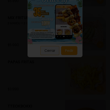
Close
$5.990
MIX FRITURA
3 MANDU Y 3 GUIMMARI
$5.990
Cerrar
Pedir
PAPAS FRITAS
$3.990
TTEOKBOKKI