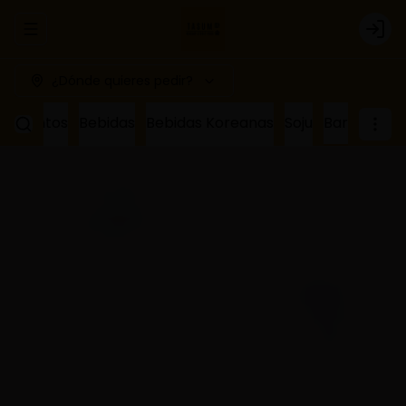
Abrir menu de navegación
Logi
¿Dónde quieres pedir?
ñamientos
Bebidas
Bebidas Koreanas
Soju
Bar