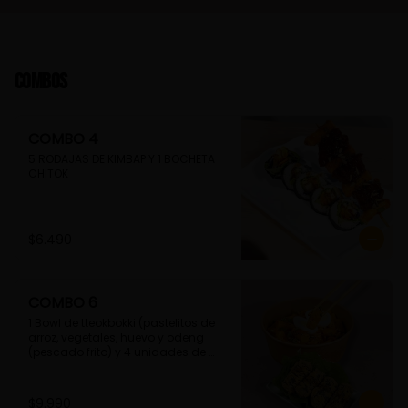
Combos
COMBO 4
5 RODAJAS DE KIMBAP Y 1 BOCHETA 
CHITOK
$6.490
COMBO 6
1 Bowl de tteokbokki (pastelitos de 
arroz, vegetales, huevo y odeng 
(pescado frito) y 4 unidades de 
guimmari (rollitos de alga fritas, 
rellenas con fideos de camote)
$9.990