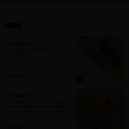
Combos
COMBO 4
5 RODAJAS DE KIMBAP Y 1 BOCHETA 
CHITOK
$6.490
COMBO 6
1 Bowl de tteokbokki (pastelitos de 
arroz, vegetales, huevo y odeng 
(pescado frito) y 4 unidades de 
guimmari (rollitos de alga fritas, 
rellenas con fideos de camote)
$9.990