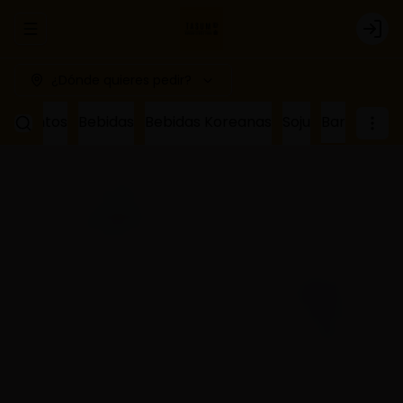
Abrir menu de navegación
Logi
¿Dónde quieres pedir?
ñamientos
Bebidas
Bebidas Koreanas
Soju
Bar