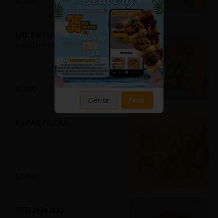
Close
$5.990
MIX FRITURA
3 MANDU Y 3 GUIMMARI
$5.990
Cerrar
Pedir
PAPAS FRITAS
$3.990
TTEOKBOKKI