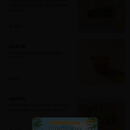
6 UNDS. DE ROLLITOS DE ALGA FRITA 
CRUJIENTE, RELLENAS CON FIDEO DE 
CAMOTE
$5.990
KIMCHI
VEGETALES FERMENTADOS SEMI-
PICANTE
$990
MANDU
6 unidades de gyosas coreanas 
fritas relleno de carne o verdura