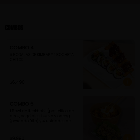
Combos
COMBO 4
5 RODAJAS DE KIMBAP Y 1 BOCHETA 
CHITOK
$6.490
COMBO 6
1 Bowl de tteokbokki (pastelitos de 
arroz, vegetales, huevo y odeng 
(pescado frito) y 4 unidades de 
guimmari (rollitos de alga fritas, 
rellenas con fideos de camote)
$9.990