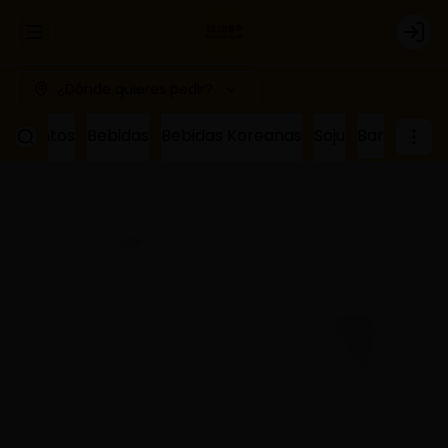
Abrir menu de navegación
Logi
¿Dónde quieres pedir?
ñamientos
Bebidas
Bebidas Koreanas
Soju
Bar