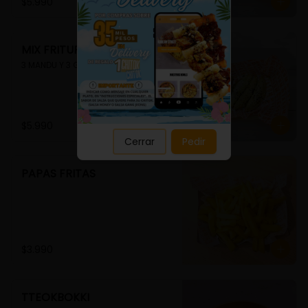
Close
$5.990
MIX FRITURA
3 MANDU Y 3 GUIMMARI
$5.990
Cerrar
Pedir
PAPAS FRITAS
$3.990
TTEOKBOKKI