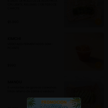
6 UNDS. DE ROLLITOS DE ALGA FRITA 
CRUJIENTE, RELLENAS CON FIDEO DE 
CAMOTE
$5.990
KIMCHI
VEGETALES FERMENTADOS SEMI-
PICANTE
$990
MANDU
6 unidades de gyosas coreanas 
fritas relleno de carne o verdura