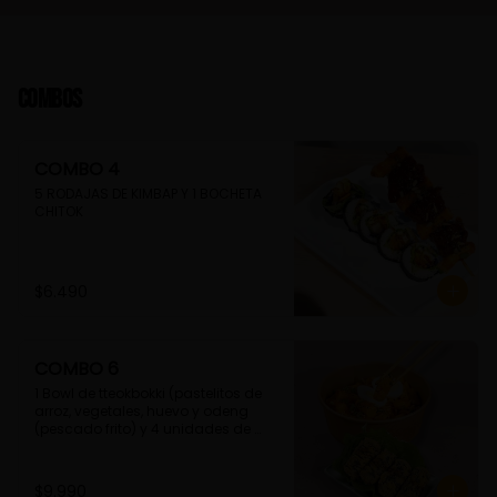
Combos
COMBO 4
5 RODAJAS DE KIMBAP Y 1 BOCHETA 
CHITOK
$6.490
COMBO 6
1 Bowl de tteokbokki (pastelitos de 
arroz, vegetales, huevo y odeng 
(pescado frito) y 4 unidades de 
guimmari (rollitos de alga fritas, 
rellenas con fideos de camote)
$9.990