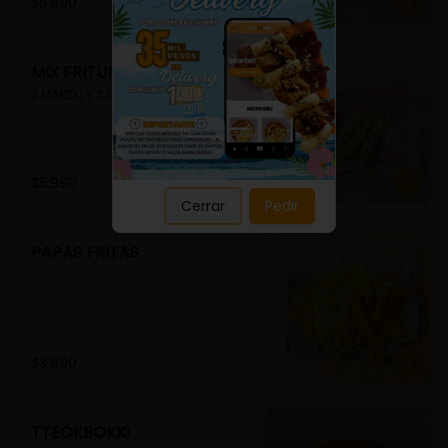
Close
$5.990
MIX FRITURA
3 MANDU Y 3 GUIMMARI
$5.990
Cerrar
Pedir
PAPAS FRITAS
$3.990
TTEOKBOKKI