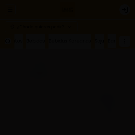
Abrir menu de navegación
Logi
¿Dónde quieres pedir?
ñamientos
Bebidas
Bebidas Koreanas
Soju
Bar