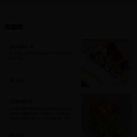
Combos
COMBO 4
5 RODAJAS DE KIMBAP Y 1 BOCHETA 
CHITOK
$6.490
COMBO 6
1 Bowl de tteokbokki (pastelitos de 
arroz, vegetales, huevo y odeng 
(pescado frito) y 4 unidades de 
guimmari (rollitos de alga fritas, 
rellenas con fideos de camote)
$9.990