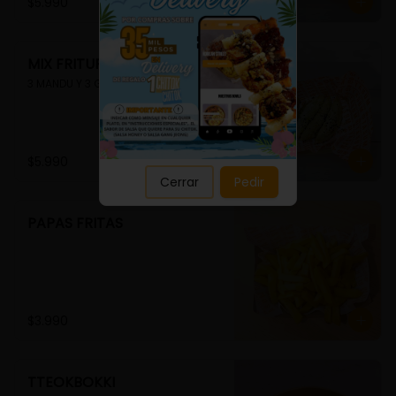
Close
$5.990
MIX FRITURA
3 MANDU Y 3 GUIMMARI
$5.990
Cerrar
Pedir
PAPAS FRITAS
$3.990
TTEOKBOKKI