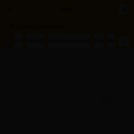
Abrir menu de navegación
Logi
¿Dónde quieres pedir?
ñamientos
Bebidas
Bebidas Koreanas
Soju
Bar