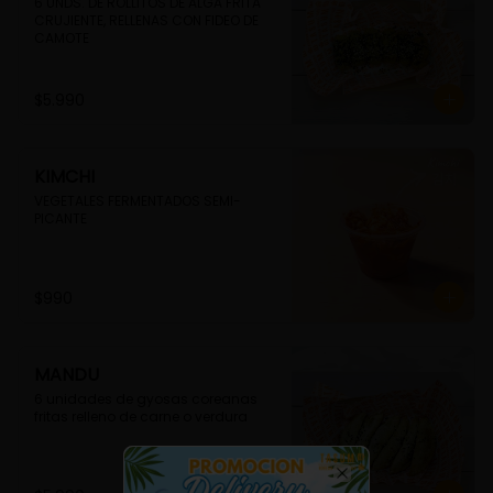
6 UNDS. DE ROLLITOS DE ALGA FRITA 
CRUJIENTE, RELLENAS CON FIDEO DE 
CAMOTE
$5.990
KIMCHI
VEGETALES FERMENTADOS SEMI-
PICANTE
$990
MANDU
6 unidades de gyosas coreanas 
fritas relleno de carne o verdura