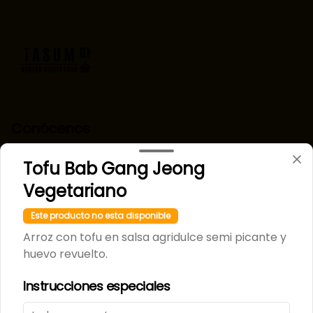
Conócenos
Despacho
Tofu Bab Gang Jeong
Términos y condiciones
Vegetariano
Política de privacidad
Este producto no esta disponible
Redes sociales
Arroz con tofu en salsa agridulce semi picante y
huevo revuelto.
Instagram
Instrucciones especiales
Mi cuenta