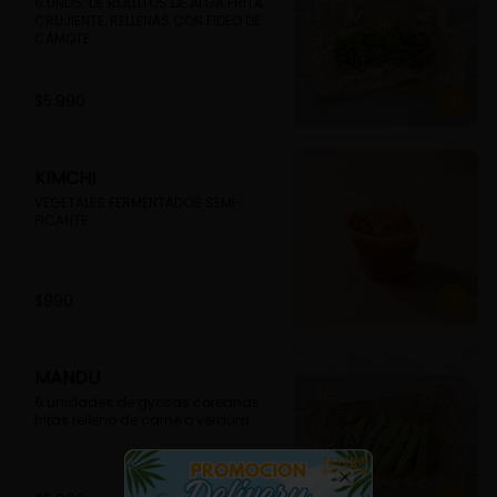
6 UNDS. DE ROLLITOS DE ALGA FRITA 
CRUJIENTE, RELLENAS CON FIDEO DE 
CAMOTE
$5.990
KIMCHI
VEGETALES FERMENTADOS SEMI-
PICANTE
$990
MANDU
6 unidades de gyosas coreanas 
fritas relleno de carne o verdura