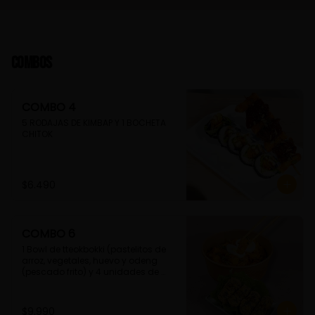
Combos
COMBO 4
5 RODAJAS DE KIMBAP Y 1 BOCHETA 
CHITOK
$6.490
COMBO 6
1 Bowl de tteokbokki (pastelitos de 
arroz, vegetales, huevo y odeng 
(pescado frito) y 4 unidades de 
guimmari (rollitos de alga fritas, 
rellenas con fideos de camote)
$9.990