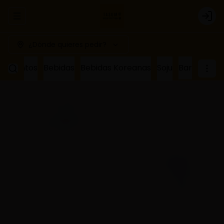
Abrir menu de navegación
Logi
¿Dónde quieres pedir?
ñamientos
Bebidas
Bebidas Koreanas
Soju
Bar