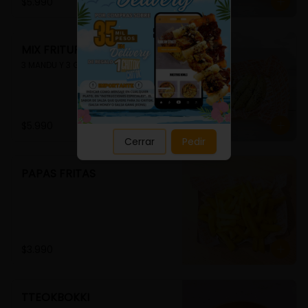
Close
$5.990
MIX FRITURA
3 MANDU Y 3 GUIMMARI
$5.990
Cerrar
Pedir
PAPAS FRITAS
$3.990
TTEOKBOKKI