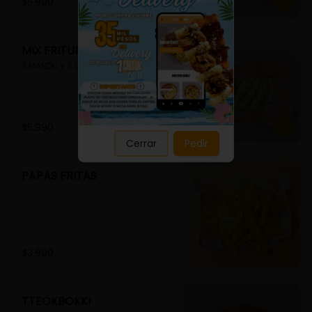
Close
$5.990
MIX FRITURA
3 MANDU Y 3 GUIMMARI
$5.990
Cerrar
Pedir
PAPAS FRITAS
$3.990
TTEOKBOKKI