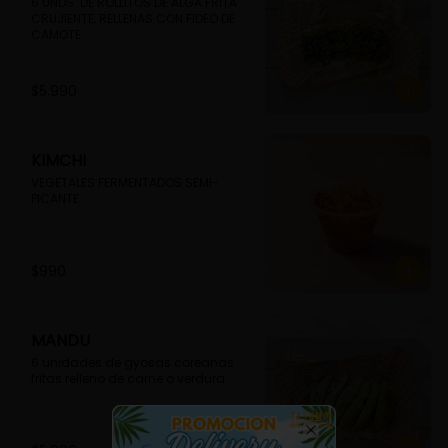
6 UNDS. DE ROLLITOS DE ALGA FRITA 
CRUJIENTE, RELLENAS CON FIDEO DE 
CAMOTE
$5.990
KIMCHI
VEGETALES FERMENTADOS SEMI-
PICANTE
$990
MANDU
6 unidades de gyosas coreanas 
fritas relleno de carne o verdura