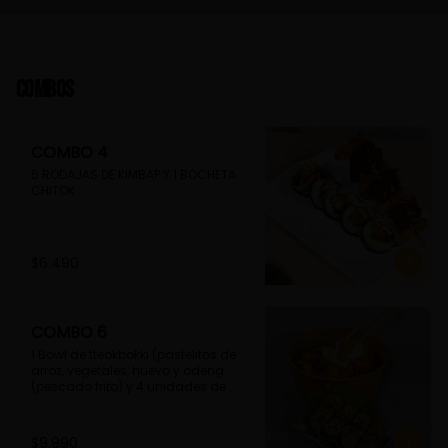
Combos
COMBO 4
5 RODAJAS DE KIMBAP Y 1 BOCHETA 
CHITOK
$6.490
COMBO 6
1 Bowl de tteokbokki (pastelitos de 
arroz, vegetales, huevo y odeng 
(pescado frito) y 4 unidades de 
guimmari (rollitos de alga fritas, 
rellenas con fideos de camote)
$9.990