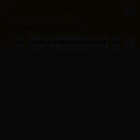
Abrir menu de navegación
Logi
¿Dónde quieres pedir?
ñamientos
Bebidas
Bebidas Koreanas
Soju
Bar