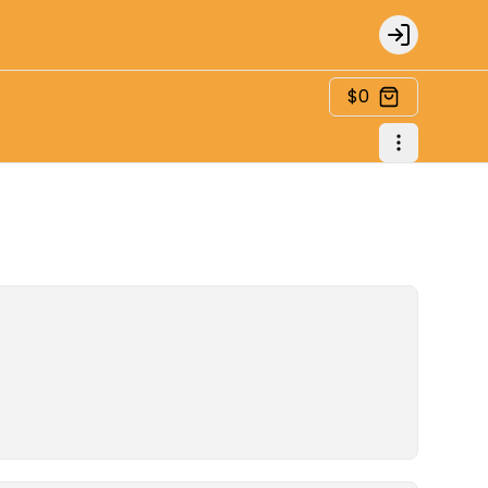
Login
$0