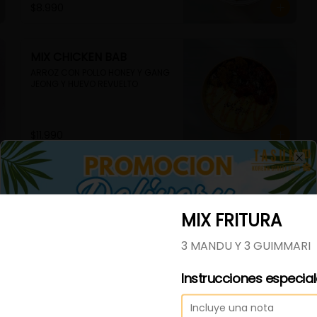
$8.990
MIX CHICKEN BAB
ARROZ CON POLLO HONEY Y GANG 
JEONG Y HUEVO REVUELTO
$11.990
Cl
TOFU BAB VEGETARIANO
ARROZ CON TOFU EN SALSA 
TERIYAKI Y HUEVO REVUELTO
MIX FRITURA
3 MANDU Y 3 GUIMMARI
$9.990
Instrucciones especia