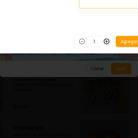
CHITOK
BROCHETA DE PASTEL DE ARROZ Y 
POLLO
Agregar
$3.990
Cerrar
Pedir
MANDU
6 unidades de gyosas 
coreanas fritas relleno de carne 
o verdura
$5.990
TTEOKBOKKI
PASTELITO DE ARROZ, VEGETALES, 