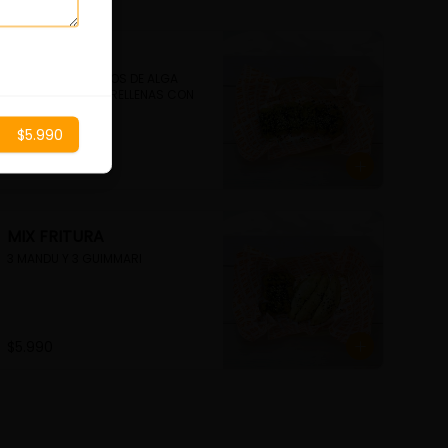
GUIMMARI
6 UNDS. DE ROLLITOS DE ALGA 
FRITA CRUJIENTE, RELLENAS CON 
FIDEO DE CAMOTE
$5.990
$5.990
MIX FRITURA
3 MANDU Y 3 GUIMMARI
$5.990