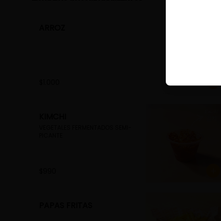
ARROZ
$1.000
KIMCHI
VEGETALES FERMENTADOS SEMI-
PICANTE
$990
PAPAS FRITAS