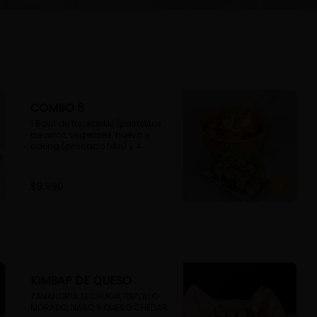
COMBO 6
1 Bowl de tteokbokki (pastelitos 
de arroz, vegetales, huevo y 
odeng (pescado frito) y 4 
unidades de guimmari (rollitos 
de alga fritas, rellenas con 
fideos de camote)
$9.990
KIMBAP DE QUESO
ZANAHORIA, LECHUGA, REPOLLO 
MORADO, NABO Y QUESO CHEDAR