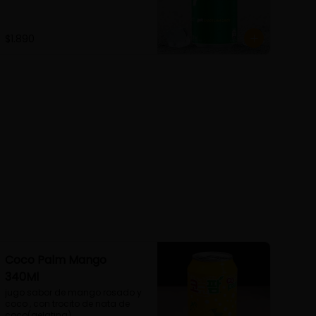
$1.890
Coco Palm Mango
340Ml
jugo sabor de mango rosado y 
coco , con trocito de nata de 
coco(gelatina)