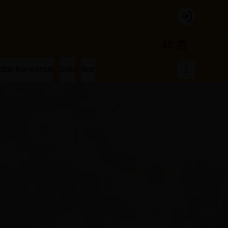
Login
$0
das Koreanas
Soju
Bar