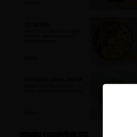
$10.990
JEYUK BAB
ARROZ CON CERDO DULCE SEMI 
PICANTE ,  HUEVO REVUELTO Y 
DIENTE DE DRAGON
$8.990
TOFU BAB GANG JEONG
ARROZ CON TOFU EN SALSA 
GANG JEONG Y HUEVO REVUELTO
$9.990
Entradas & Acompañamientos