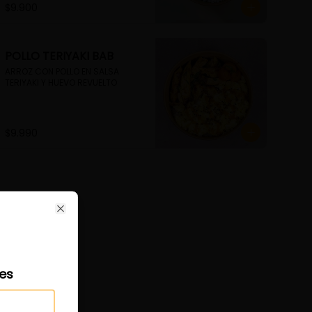
$9.900
POLLO TERIYAKI BAB
ARROZ CON POLLO EN SALSA 
TERIYAKI Y HUEVO REVUELTO
$9.990
ose
Close
les