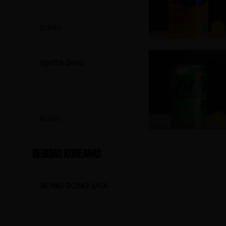
$1.890
Sprite Zero
$1.890
Bebidas Koreanas
BONG BONG UVA