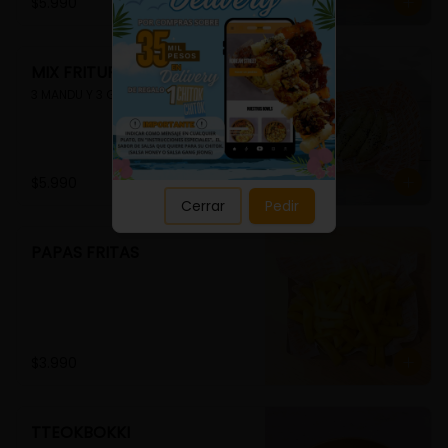
Close
$5.990
MIX FRITURA
3 MANDU Y 3 GUIMMARI
$5.990
Cerrar
Pedir
PAPAS FRITAS
$3.990
TTEOKBOKKI