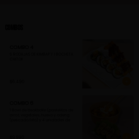
Combos
COMBO 4
5 RODAJAS DE KIMBAP Y 1 BOCHETA 
CHITOK
$6.490
COMBO 6
1 Bowl de tteokbokki (pastelitos de 
arroz, vegetales, huevo y odeng 
(pescado frito) y 4 unidades de 
guimmari (rollitos de alga fritas, 
rellenas con fideos de camote)
$9.990