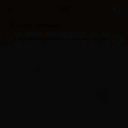
Abrir menu de navegación
Logi
¿Dónde quieres pedir?
ñamientos
Bebidas
Bebidas Koreanas
Soju
Bar