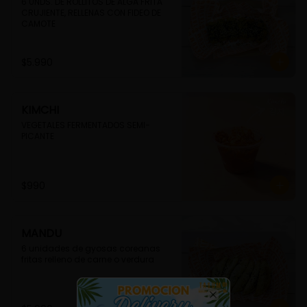
6 UNDS. DE ROLLITOS DE ALGA FRITA 
CRUJIENTE, RELLENAS CON FIDEO DE 
CAMOTE
$5.990
KIMCHI
VEGETALES FERMENTADOS SEMI-
PICANTE
$990
MANDU
6 unidades de gyosas coreanas 
fritas relleno de carne o verdura