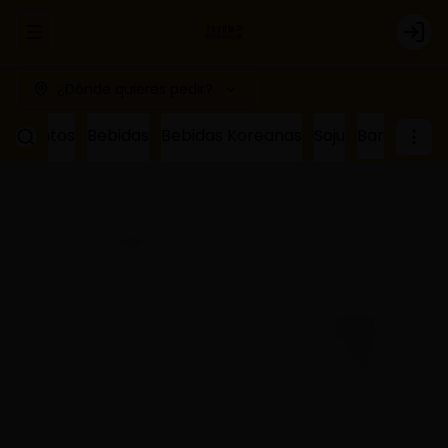
Abrir menu de navegación
Logi
¿Dónde quieres pedir?
ñamientos
Bebidas
Bebidas Koreanas
Soju
Bar