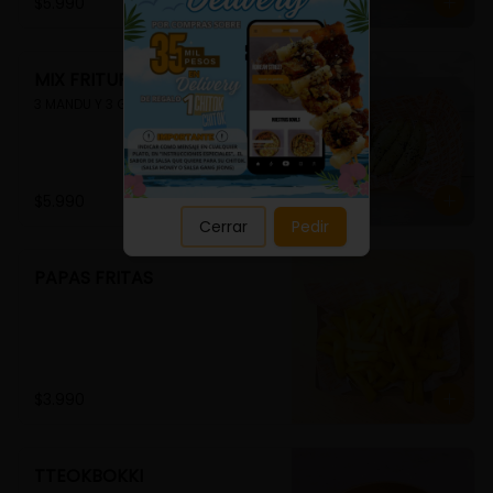
Close
$5.990
MIX FRITURA
3 MANDU Y 3 GUIMMARI
$5.990
Cerrar
Pedir
PAPAS FRITAS
$3.990
TTEOKBOKKI