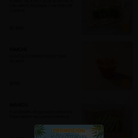
6 UNDS. DE ROLLITOS DE ALGA FRITA 
CRUJIENTE, RELLENAS CON FIDEO DE 
CAMOTE
$5.990
KIMCHI
VEGETALES FERMENTADOS SEMI-
PICANTE
$990
MANDU
6 unidades de gyosas coreanas 
fritas relleno de carne o verdura