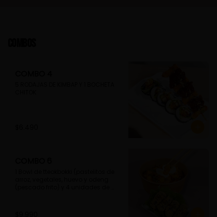
Combos
COMBO 4
5 RODAJAS DE KIMBAP Y 1 BOCHETA 
CHITOK
$6.490
COMBO 6
1 Bowl de tteokbokki (pastelitos de 
arroz, vegetales, huevo y odeng 
(pescado frito) y 4 unidades de 
guimmari (rollitos de alga fritas, 
rellenas con fideos de camote)
$9.990