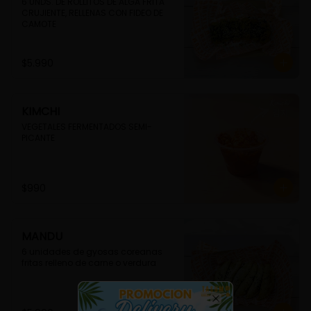
6 UNDS. DE ROLLITOS DE ALGA FRITA 
CRUJIENTE, RELLENAS CON FIDEO DE 
CAMOTE
$5.990
KIMCHI
VEGETALES FERMENTADOS SEMI-
PICANTE
$990
MANDU
6 unidades de gyosas coreanas 
fritas relleno de carne o verdura