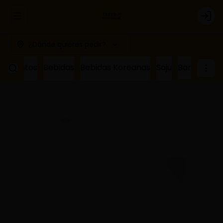
Abrir menu de navegación
Logi
¿Dónde quieres pedir?
ñamientos
Bebidas
Bebidas Koreanas
Soju
Bar