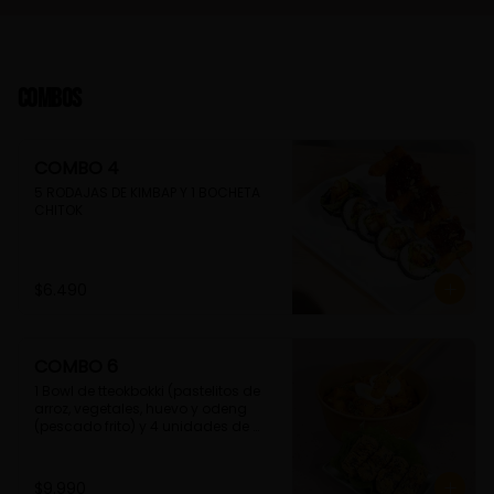
Combos
COMBO 4
5 RODAJAS DE KIMBAP Y 1 BOCHETA 
CHITOK
$6.490
COMBO 6
1 Bowl de tteokbokki (pastelitos de 
arroz, vegetales, huevo y odeng 
(pescado frito) y 4 unidades de 
guimmari (rollitos de alga fritas, 
rellenas con fideos de camote)
$9.990