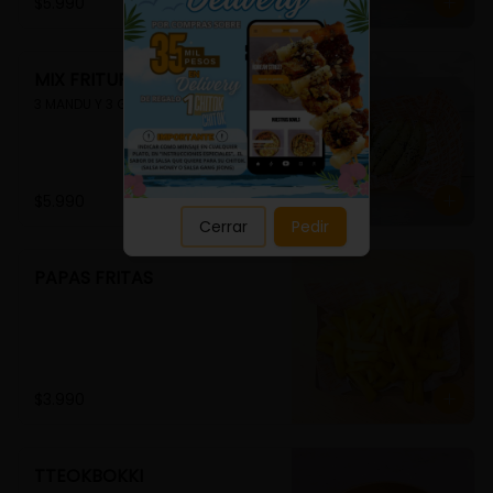
Close
$5.990
MIX FRITURA
3 MANDU Y 3 GUIMMARI
$5.990
Cerrar
Pedir
PAPAS FRITAS
$3.990
TTEOKBOKKI