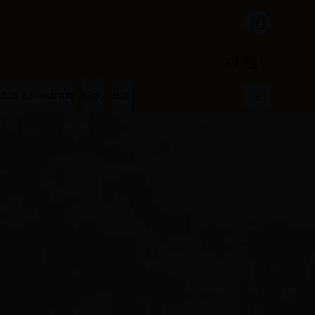
Login
$0
das Koreanas
Soju
Bar