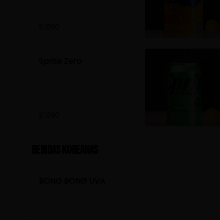
$1.890
Sprite Zero
$1.890
Bebidas Koreanas
BONG BONG UVA