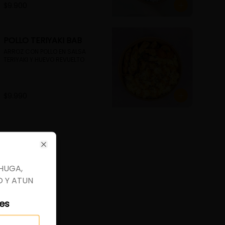
$9.900
POLLO TERIYAKI BAB
ARROZ CON POLLO EN SALSA 
TERIYAKI Y HUEVO REVUELTO
$9.990
ose
Close
HUGA,
 Y ATUN
les