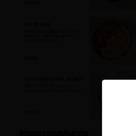
$10.990
JEYUK BAB
ARROZ CON CERDO DULCE SEMI 
PICANTE ,  HUEVO REVUELTO Y 
DIENTE DE DRAGON
$8.990
TOFU BAB GANG JEONG
ARROZ CON TOFU EN SALSA 
GANG JEONG Y HUEVO REVUELTO
$9.990
Entradas & Acompañamientos