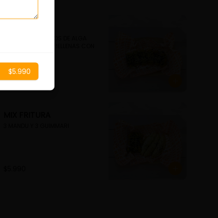
GUIMMARI
6 UNDS. DE ROLLITOS DE ALGA 
FRITA CRUJIENTE, RELLENAS CON 
FIDEO DE CAMOTE
$5.990
$5.990
MIX FRITURA
3 MANDU Y 3 GUIMMARI
$5.990