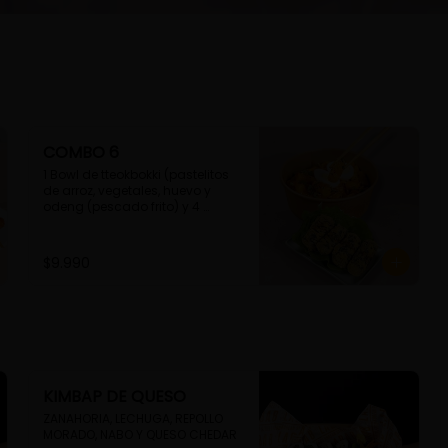
COMBO 6
1 Bowl de tteokbokki (pastelitos 
de arroz, vegetales, huevo y 
odeng (pescado frito) y 4 
unidades de guimmari (rollitos 
de alga fritas, rellenas con 
fideos de camote)
$9.990
KIMBAP DE QUESO
ZANAHORIA, LECHUGA, REPOLLO 
MORADO, NABO Y QUESO CHEDAR