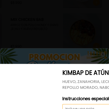
$8.990
MIX CHICKEN BAB
ARROZ CON POLLO HONEY Y GANG 
JEONG Y HUEVO REVUELTO
$11.990
Cl
TOFU BAB VEGETARIANO
ARROZ CON TOFU EN SALSA 
KIMBAP DE ATÚN
TERIYAKI Y HUEVO REVUELTO
HUEVO, ZANAHORIA, LEC
REPOLLO MORADO, NABO
$9.990
Instrucciones especia