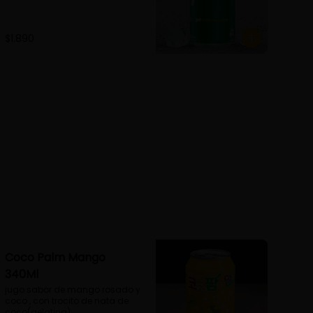
$1.890
Coco Palm Mango
340Ml
jugo sabor de mango rosado y 
coco , con trocito de nata de 
coco(gelatina)