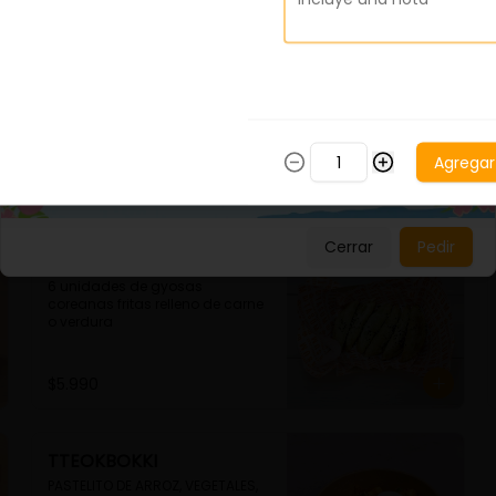
CHITOK
BROCHETA DE PASTEL DE ARROZ Y 
POLLO
Agregar
$3.990
Cerrar
Pedir
MANDU
6 unidades de gyosas 
coreanas fritas relleno de carne 
o verdura
$5.990
TTEOKBOKKI
PASTELITO DE ARROZ, VEGETALES, 