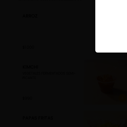
ARROZ
$1.000
KIMCHI
VEGETALES FERMENTADOS SEMI-
PICANTE
$990
PAPAS FRITAS