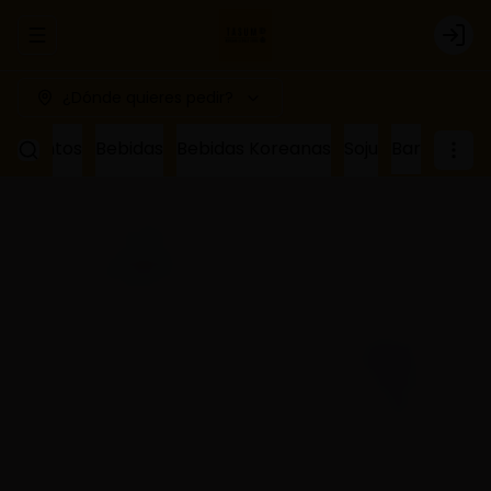
Abrir menu de navegación
Logi
¿Dónde quieres pedir?
ñamientos
Bebidas
Bebidas Koreanas
Soju
Bar