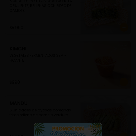
6 UNDS. DE ROLLITOS DE ALGA FRITA 
CRUJIENTE, RELLENAS CON FIDEO DE 
CAMOTE
$5.990
KIMCHI
VEGETALES FERMENTADOS SEMI-
PICANTE
$990
MANDU
6 unidades de gyosas coreanas 
fritas relleno de carne o verdura