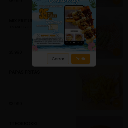
Close
$5.990
MIX FRITURA
3 MANDU Y 3 GUIMMARI
$5.990
Cerrar
Pedir
PAPAS FRITAS
$3.990
TTEOKBOKKI