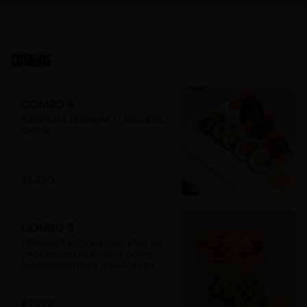
Combos
COMBO 4
5 RODAJAS DE KIMBAP Y 1 BOCHETA 
CHITOK
$6.490
COMBO 6
1 Bowl de tteokbokki (pastelitos de 
arroz, vegetales, huevo y odeng 
(pescado frito) y 4 unidades de 
guimmari (rollitos de alga fritas, 
rellenas con fideos de camote)
$9.990