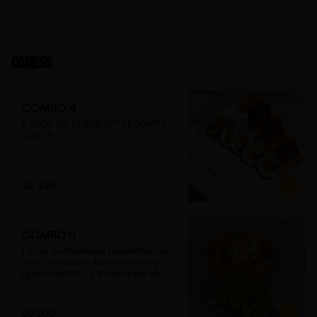
Combos
COMBO 4
5 RODAJAS DE KIMBAP Y 1 BOCHETA 
CHITOK
$6.490
COMBO 6
1 Bowl de tteokbokki (pastelitos de 
arroz, vegetales, huevo y odeng 
(pescado frito) y 4 unidades de 
guimmari (rollitos de alga fritas, 
rellenas con fideos de camote)
$9.990