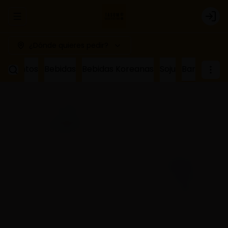
Abrir menu de navegación
Logi
¿Dónde quieres pedir?
ñamientos
Bebidas
Bebidas Koreanas
Soju
Bar